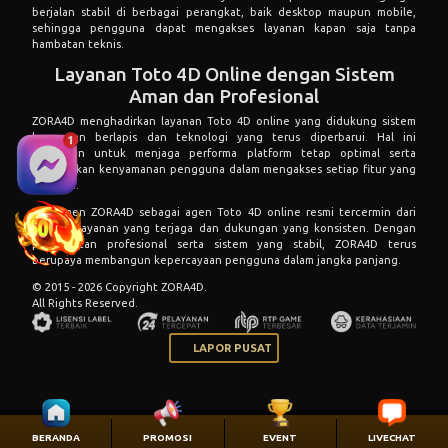
berjalan stabil di berbagai perangkat, baik desktop maupun mobile,
sehingga pengguna dapat mengakses layanan kapan saja tanpa
hambatan teknis.
Layanan Toto 4D Online dengan Sistem
Aman dan Profesional
ZORA4D menghadirkan layanan Toto 4D online yang didukung sistem
keamanan berlapis dan teknologi yang terus diperbarui. Hal ini
bertujuan untuk menjaga performa platform tetap optimal serta
memastikan kenyamanan pengguna dalam mengakses setiap fitur yang
tersedia.
Komitmen ZORA4D sebagai agen Toto 4D online resmi tercermin dari
kualitas layanan yang terjaga dan dukungan yang konsisten. Dengan
pendekatan profesional serta sistem yang stabil, ZORA4D terus
berupaya membangun kepercayaan pengguna dalam jangka panjang.
© 2015 - 2026 Copyright ZORA4D.
All Rights Reserved.
LAPOR PUSAT
BERANDA
PROMOSI
EVENT
LIVECHAT