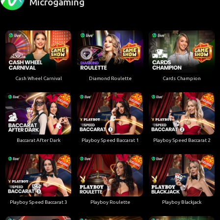
Microgaming
Cash Wheel Carnival
Diamond Roulette
Cards Champion
Baccarat After Dark
Playboy Speed Baccarat 1
Playboy Speed Baccarat 2
Playboy Speed Baccarat 3
Playboy Roulette
Playboy Blackjack