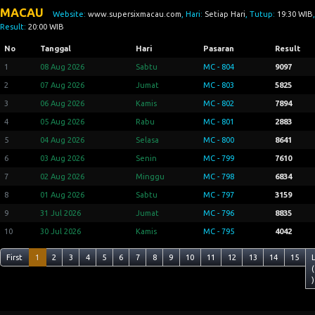
MACAU
Website:
www.supersixmacau.com
, Hari:
Setiap Hari
, Tutup:
19:30 WIB
,
Result:
20:00 WIB
No
Tanggal
Hari
Pasaran
Result
1
08 Aug 2026
Sabtu
MC - 804
9097
2
07 Aug 2026
Jumat
MC - 803
5825
3
06 Aug 2026
Kamis
MC - 802
7894
4
05 Aug 2026
Rabu
MC - 801
2883
5
04 Aug 2026
Selasa
MC - 800
8641
6
03 Aug 2026
Senin
MC - 799
7610
7
02 Aug 2026
Minggu
MC - 798
6834
8
01 Aug 2026
Sabtu
MC - 797
3159
9
31 Jul 2026
Jumat
MC - 796
8835
10
30 Jul 2026
Kamis
MC - 795
4042
First
1
2
3
4
5
6
7
8
9
10
11
12
13
14
15
(
)